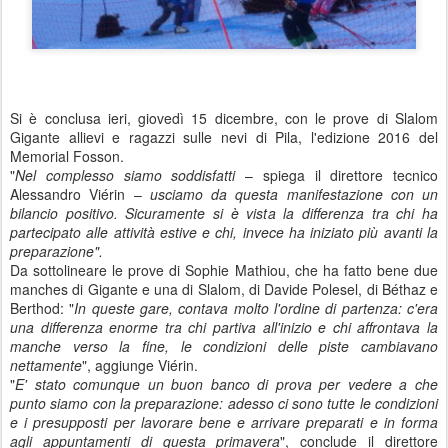
Si è conclusa ieri, giovedì 15 dicembre, con le prove di Slalom
Gigante allievi e ragazzi sulle nevi di Pila, l'edizione 2016 del
Memorial Fosson.
"
Nel complesso siamo soddisfatti
– spiega il direttore tecnico
Alessandro Viérin –
usciamo da questa manifestazione con un
bilancio positivo. Sicuramente si è vista la differenza tra chi ha
partecipato alle attività estive e chi, invece ha iniziato più avanti la
preparazione".
Da sottolineare le prove di Sophie Mathiou, che ha fatto bene due
manches di Gigante e una di Slalom, di Davide Polesel, di Béthaz e
Berthod: "
In queste gare, contava molto l'ordine di partenza: c'era
una differenza enorme tra chi partiva all'inizio e chi affrontava la
manche verso la fine, le condizioni delle piste cambiavano
nettamente
", aggiunge Viérin.
"
E' stato comunque un buon banco di prova per vedere a che
punto siamo con la preparazione: adesso ci sono tutte le condizioni
e i presupposti per lavorare bene e arrivare preparati e in forma
agli appuntamenti di questa primavera
", conclude il direttore