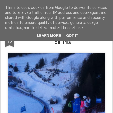
Ski Club Pila news
Le news dello Ski Club Pila
This site uses cookies from Google to deliver its services
and to analyze traffic. Your IP address and user-agent are
shared with Google along with performance and security
metrics to ensure quality of service, generate usage
statistics, and to detect and address abuse.
Trofeo Fosson, buone prove dei ragazzi
DEC
LEARN MORE
GOT IT
16
del Pila