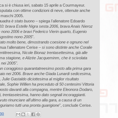
ica si è chiusa ieri, sabato 15 aprile a Courmayeur.
disputata con ottime condizioni di neve, ottenute anche
ei maschi 2005.
squadra è stato buono
– spiega l'allenatore Edoardo
10: brava Estelle Nigra sesta 2006, brava Anais Nieroz
 nono 2006 e bravi Federico Vierin quarto, Eugenio
Agostino nono 2005
".
rtato molto bene, dimostrando coesione e ognuno nel
inua l'allenatore Cerise –
si sono distinte anche Coralie
ntitreesima, Nicole Bionaz trentasettesima, già alle
sima stagione, e Alizée Jacqueminm, che è scivolata
nei 2005".
n coraggioso quarantatreesimo posto alla prima gara
ennaio nei 2006. Brave anche Giada Lunardi sedicesima,
Julie Gastaldo diciottesima al miglior risultato
ale, Sophie Willien ha preceduto di 50 centesimi Vittoria
 posto davanti alla compagna, mentre Eleonora Dodaro,
 trentaseiesima, hanno dato segnali incoraggianti.
uto rinunciare all'ultimo alla gara, a causa di un
auguriamo tutti una pronta guarigione
", conclude Cerise.
:30