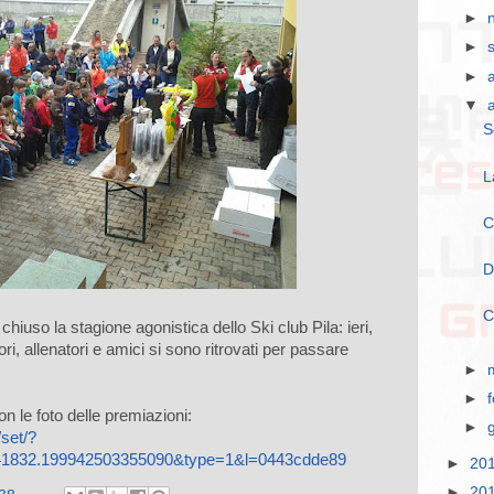
►
►
►
▼
S
L
C
D
C
hiuso la stagione agonistica dello Ski club Pila: ieri,
ri, allenatori e amici si sono ritrovati per passare
►
►
on le foto delle premiazioni:
►
set/?
41832.199942503355090&type=1&l=0443cdde89
►
20
►
20