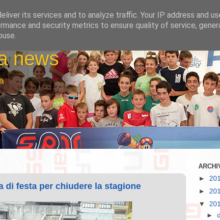
liver its services and to analyze traffic. Your IP address and u
rmance and security metrics to ensure quality of service, gene
buse.
la news
a
ARCHI
►
20
 di festa per chiudere la stagione
►
20
▼
20
►