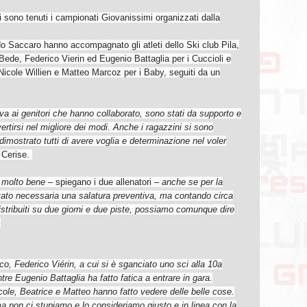
 sono tenuti i campionati Giovanissimi organizzati dalla
do Saccaro hanno accompagnato gli atleti dello Ski club Pila,
 Bede, Federico Vierin ed Eugenio Battaglia per i Cuccioli e
icole Willien e Matteo Marcoz per i Baby, seguiti da un
va ai genitori che hanno collaborato, sono stati da supporto e
ertirsi nel migliore dei modi. Anche i ragazzini si sono
dimostrato tutti di avere voglia e determinazione nel voler
 Cerise.
 molto bene
– spiegano i due allenatori –
anche se per la
ato necessaria una salatura preventiva, ma contando circa
istribuiti su due giorni e due piste, possiamo comunque dire
.
co, Federico Viérin, a cui si è sganciato uno sci alla 10a
ntre
Eugenio Battaglia ha fatto fatica a entrare in gara.
cole, Beatrice e Matteo hanno fatto vedere delle belle cose.
 ma non ci stupiamo e lo consideriamo giusto e in linea con la