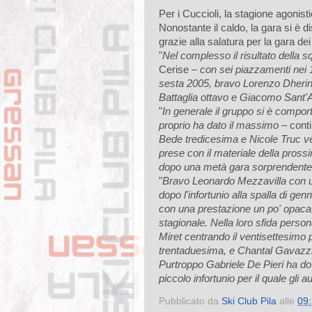
Per i Cuccioli, la stagione agonist
Nonostante il caldo, la gara si è 
grazie alla salatura per la gara d
"
Nel complesso il risultato della 
Cerise –
con sei piazzamenti nei 
sesta 2005, bravo Lorenzo Dherin
Battaglia ottavo e Giacomo Sant'
"
In generale il gruppo si è compo
proprio ha dato il massimo
– cont
Bede tredicesima e Nicole Truc ve
prese con il materiale della pros
dopo una metà gara sorprendente 
"
Bravo Leonardo Mezzavilla con u
dopo l'infortunio alla spalla di g
con una prestazione un po' opaca, 
stagionale. Nella loro sfida person
Miret centrando il ventisettesimo
trentaduesima, e Chantal Gavazzi,
Purtroppo Gabriele De Pieri ha dov
piccolo infortunio per il quale gli 
Pubblicato da
Ski Club Pila
alle
09