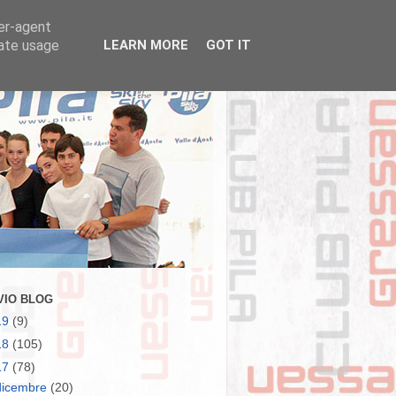
ser-agent
rate usage
LEARN MORE
GOT IT
VIO BLOG
19
(9)
18
(105)
17
(78)
dicembre
(20)