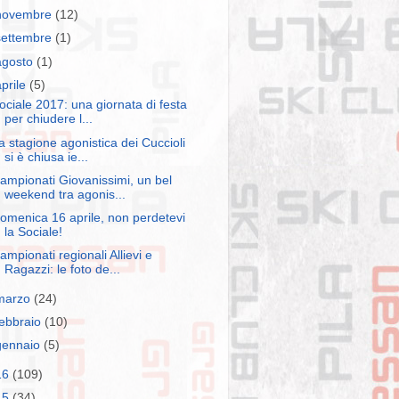
novembre
(12)
settembre
(1)
agosto
(1)
aprile
(5)
ociale 2017: una giornata di festa
per chiudere l...
a stagione agonistica dei Cuccioli
si è chiusa ie...
ampionati Giovanissimi, un bel
weekend tra agonis...
omenica 16 aprile, non perdetevi
la Sociale!
ampionati regionali Allievi e
Ragazzi: le foto de...
marzo
(24)
febbraio
(10)
gennaio
(5)
16
(109)
15
(34)