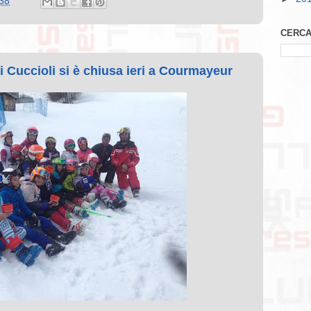
38
CERCA
i Cuccioli si è chiusa ieri a Courmayeur