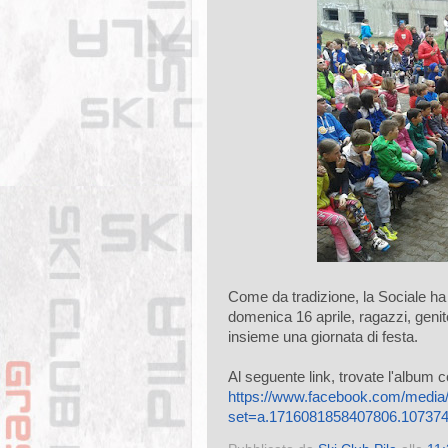
Come da tradizione, la Sociale ha c
domenica 16 aprile, ragazzi, genito
insieme una giornata di festa.
Al seguente link, trovate l'album c
https://www.facebook.com/media/
set=a.1716081858407806.10737