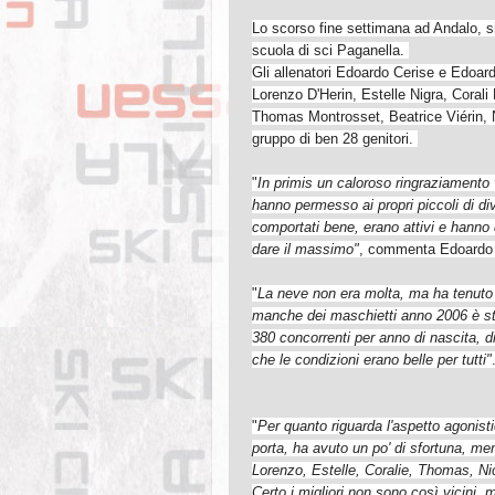
Lo scorso fine settimana ad Andalo, si
scuola di sci Paganella.
Gli allenatori Edoardo Cerise e Edoar
Lorenzo D'Herin, Estelle Nigra, Corali
Thomas Montrosset, Beatrice Viérin, N
gruppo di ben 28 genitori.
"
In primis un caloroso ringraziamento 
hanno permesso ai propri piccoli di div
comportati bene, erano attivi e hanno 
dare il massimo"
, commenta Edoardo
"
La neve non era molta, ma ha tenuto
manche dei maschietti anno 2006 è st
380 concorrenti per anno di nascita, d
che le condizioni erano belle per tutti"
"
Per quanto riguarda l'aspetto agonisti
porta, ha
avuto un po' di sfortuna, me
Lorenzo, Estelle, Coralie, Thomas, Ni
Certo i migliori non sono così vicini,