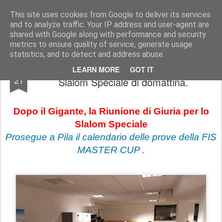
Ski Club Pila news
Le news dello Ski Club Pila
This site uses cookies from Google to deliver its services
and to analyze traffic. Your IP address and user-agent are
shared with Google along with performance and security
metrics to ensure quality of service, generate usage
statistics, and to detect and address abuse.
On Air da Pila: Riunione di giuria per lo
DEC
LEARN MORE
GOT IT
21
Slalom Speciale di domattina.
Dopo il Gigante, la Riunione di Giuria per lo
Slalom Speciale
Prosegue a Pila il calendario delle prove della FIS
MASTER CUP .