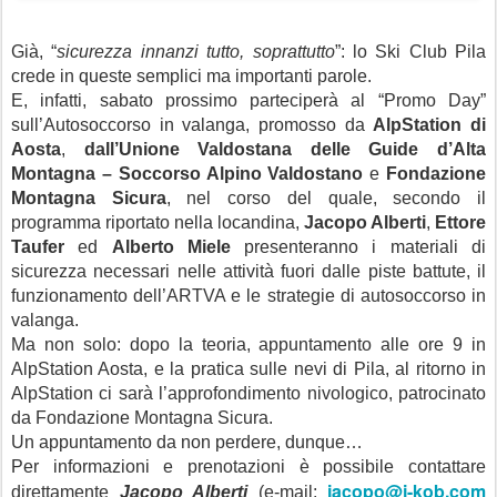
Già, “
sicurezza innanzi tutto, soprattutto
”: lo Ski Club Pila
crede in queste semplici ma importanti parole.
E, infatti, sabato prossimo parteciperà al “Promo Day”
sull’Autosoccorso in valanga, promosso da
AlpStation di
Aosta
,
dall’Unione Valdostana delle Guide d’Alta
Montagna – Soccorso Alpino Valdostano
e
Fondazione
Montagna Sicura
, nel corso del quale, secondo il
programma riportato nella locandina,
Jacopo Alberti
,
Ettore
Taufer
ed
Alberto Miele
presenteranno i materiali di
sicurezza necessari nelle attività fuori dalle piste battute, il
funzionamento dell’ARTVA e le strategie di autosoccorso in
valanga.
Ma non solo: dopo la teoria, appuntamento alle ore 9 in
AlpStation Aosta, e la pratica sulle nevi di Pila, al ritorno in
AlpStation ci sarà l’approfondimento nivologico, patrocinato
da Fondazione Montagna Sicura.
Un appuntamento da non perdere, dunque…
Per informazioni e prenotazioni è possibile contattare
jacopo@j-kob.com
direttamente
Jacopo Alberti
(e-mail: