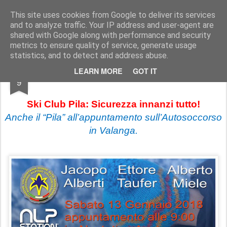
Ski Club Pila news
Le news dello Ski Club Pila
This site uses cookies from Google to deliver its services
and to analyze traffic. Your IP address and user-agent are
shared with Google along with performance and security
metrics to ensure quality of service, generate usage
statistics, and to detect and address abuse.
JAN
LEARN MORE
GOT IT
Sulla neve, sicurezza innanzi tutto!
9
Ski Club Pila: Sicurezza innanzi tutto!
Anche il “Pila” all’appuntamento sull’Autosoccorso
in Valanga.