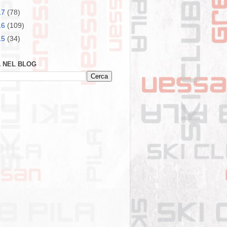
17
(78)
16
(109)
15
(34)
 NEL BLOG