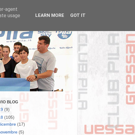
ser-agent
rate usage
LEARN MORE
GOT IT
VIO BLOG
19
(9)
18
(105)
dicembre
(17)
novembre
(5)