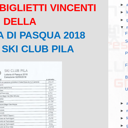
 BIGLIETTI VINCENTI
►
►
DELLA
►
▼
 DI PASQUA 2018
F
S
SKI CLUB PILA
P
F
B
U
►
►
►
►