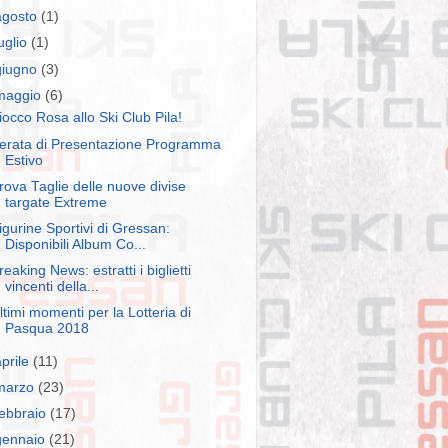
agosto
(1)
luglio
(1)
giugno
(3)
maggio
(6)
iocco Rosa allo Ski Club Pila!
erata di Presentazione Programma
Estivo
rova Taglie delle nuove divise
targate Extreme
igurine Sportivi di Gressan:
Disponibili Album Co...
reaking News: estratti i biglietti
vincenti della...
ltimi momenti per la Lotteria di
Pasqua 2018
aprile
(11)
marzo
(23)
febbraio
(17)
gennaio
(21)