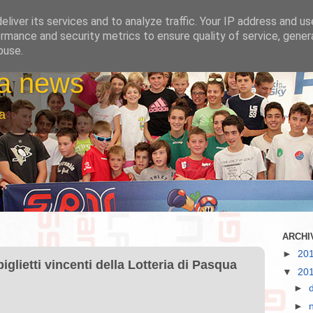
liver its services and to analyze traffic. Your IP address and u
rmance and security metrics to ensure quality of service, gene
buse.
la news
a
ARCHI
►
20
iglietti vincenti della Lotteria di Pasqua
▼
20
►
►