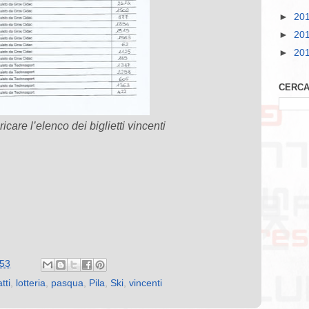
►
20
►
20
►
20
CERCA
icare l’elenco dei biglietti vincenti
:53
tti
,
lotteria
,
pasqua
,
Pila
,
Ski
,
vincenti