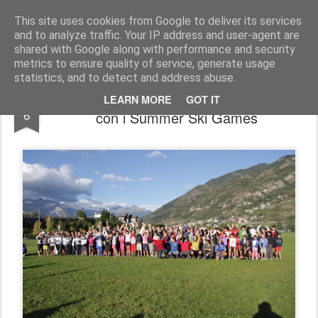
Ski Club Pila news
Le news dello Ski Club Pila
This site uses cookies from Google to deliver its services
and to analyze traffic. Your IP address and user-agent are
shared with Google along with performance and security
metrics to ensure quality of service, generate usage
statistics, and to detect and address abuse.
Domenica 18 settembre, appuntamento
SEP
LEARN MORE
GOT IT
6
con i Summer Ski Games